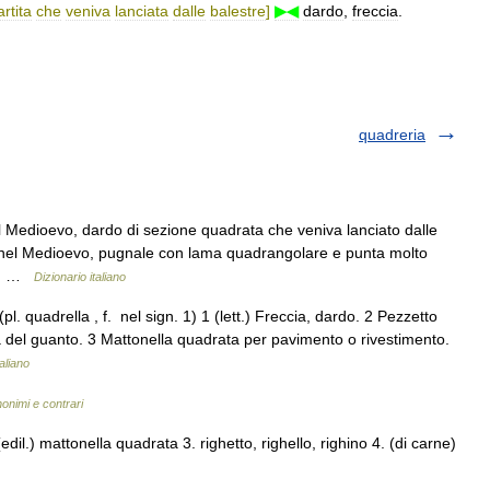
rtita
che
veniva
lanciata
dalle
balestre
]
▶◀
dardo
,
freccia
.
quadreria
l Medioevo, dardo di sezione quadrata che veniva lanciato dalle
m. nel Medioevo, pugnale con lama quadrangolare e punta molto
tig …
Dizionario italiano
l. quadrella , f. nel sign. 1) 1 (lett.) Freccia, dardo. 2 Pezzetto
ita del guanto. 3 Mattonella quadrata per pavimento o rivestimento.
aliano
nonimi e contrari
(edil.) mattonella quadrata 3. righetto, righello, righino 4. (di carne)