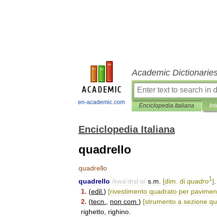
Academic Dictionarie
en-academic.com
Enciclopedia Italiana
Int
Enciclopedia Italiana
quadrello
quadrello
1
quadrello
/
kwa
'
drɛl:o
/
s
.
m
.
[
dim
.
di
quadro
]
.
1
.
(
edil
.
)
[
rivestimento
quadrato
per
pavimen
2
.
(
tecn
.
,
non
com
.
)
[
strumento
a
sezione
qu
righetto
,
righino
.