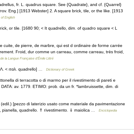
adrellus, fr. L. quadrus square. See {Quadrate}, and cf. {Quarrel}
rov. Eng.] [1913 Webster] 2. A square brick, tile, or the like. [1913
 of English
ck, or tile. [1680 90; < It quadrello, dim. of quadro square < L
 cuite, de pierre, de marbre, qui est d ordinaire de forme carrée
èrement. Froid, dur comme un carreau, comme carreau, très froid,
 de la Langue Française d'Émile Littré
Λ. < ιταλ. quadrello] …
Dictionary of Greek
tonella di terracotta o di marmo per il rivestimento di pareti e
}} DATA: av. 1779. ETIMO: prob. da un fr. *lambruissette, dim. di
 ]. (edil.) [pezzo di laterizio usato come materiale da pavimentazione
, pianella, quadrello. ⇑ rivestimento. ⇓ maiolica …
Enciclopedia