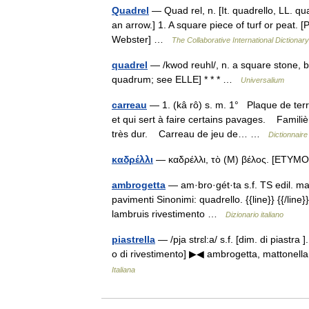
Quadrel
— Quad rel, n. [It. quadrello, LL. qu
an arrow.] 1. A square piece of turf or peat. [P
Webster] …
The Collaborative International Dictionary
quadrel
— /kwod reuhl/, n. a square stone, bri
quadrum; see ELLE] * * * …
Universalium
carreau
— 1. (kâ rô) s. m. 1° Plaque de terre
et qui sert à faire certains pavages. Famili
très dur. Carreau de jeu de… …
Dictionnaire
καδρέλλι
— καδρέλλι, τὸ (Μ) βέλος. [ΕΤΥΜΟ
ambrogetta
— am·bro·gét·ta s.f. TS edil. mat
pavimenti Sinonimi: quadrello. {{line}} {{/line
lambruis rivestimento …
Dizionario italiano
piastrella
— /pja strɛl:a/ s.f. [dim. di piastra
o di rivestimento] ▶◀ ambrogetta, mattonella
Italiana