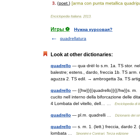
3
.
(
poet
.
)
[
arma
con
punta
metallica
quadripa
Enciclopedia
Italiana
.
2013
.
Игры ⚽
Нужна курсовая?
quadrellatura
Look at other dictionaries:
quadrello
— qua·drèl·lo s.m. 1a. TS stor. ne
balestre; estens., dardo, freccia 1b. TS ar
aguzza 2. TS edil. → ambrogetta 3a. TS ar
quadrello
— {{hw}}{{quadrello}}{{/hw}}s. m. (p
cucito nell interno della biforcazione delle d
4 Lombata del vitello, dell… …
Enciclopedia di it
quadrello
— pl.m. quadrelli …
Dizionario dei si
quadrello
— s. m. 1. (lett.) freccia, dardo 2. 
lombata …
Sinonimi e Contrari. Terza edizione