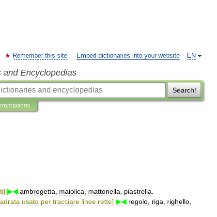
Remember this site
Embed dictionaries into your website
EN
s and Encyclopedias
Search!
erpretations
ti
]
▶◀
ambrogetta
,
maiolica
,
mattonella
,
piastrella
.
adrata
usato
per
tracciare
linee
rette
]
▶◀
regolo
,
riga
,
righello
,